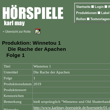
Startseite
Login
W
Produktionen
Labe
Rollen
Textvorlage
< Übersicht zur Rolle
Produktion: Winnetou 1
Die Rache der Apachen
Folge 1
Titel
Winnetou 1
Untertitel
Die Rache der Apachen
Folge
1
Produktionsdatum
2019
Produktionsort
Kennzeichen
Bemerkung
hieß ursprünglich "Winnetou und Old Shatterhand
http://www.karlmay-hoerspiele.de/hoerspiele/01-d
Hörprobe