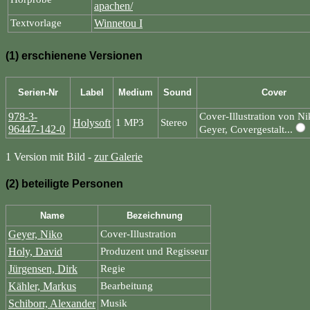
apachen/
Textvorlage
Winnetou I
(1) erschienene Versionen
Serien-Nr
Label
Medium
Sound
Cover
978-3-
Cover-Illustration von N
Holysoft
1 MP3
Stereo
96447-142-0
Geyer, Covergestalt...
1 Version mit Bild -
zur Galerie
(2) beteiligte Personen
Name
Bezeichnung
Geyer, Niko
Cover-Illustration
Holy, David
Produzent und Regisseur
Jürgensen, Dirk
Regie
Kähler, Markus
Bearbeitung
Schiborr, Alexander
Musik