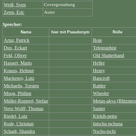
Weiß, Sven
Covergestaltung
Zerm, Eric
Autor
Sprecher:
Name
hier mit Pseudonym
Rolle
Artur, Patrick
Bote
Dux, Eckart
Telegraphist
Feld, Oliver
Old Shatterhand
Hassert, Mario
Heller
Krauss, Helmut
Henry
Mackensy, Lutz
Bancroft
Michaelis, Torsten
Rattler
Moog, Philipp
Wheeler
Müller-Ruppert, Stefan
Metan-akva (Blitzmess
Nero Wolff, Thomas
Santer
Riedel, Lutz
Klekih-petra
Rode, Christian
Intschu tschuna
Schadt, Shandra
Nscho-tschi