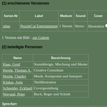
(1) erschienene Versionen
Serien-Nr
Label
Medium
Sound
Cover
ohne
PuzzleCat Entertainment
1 Stream
Stereo
Illustration
1 Version mit Bild -
zur Galerie
(2) beteiligte Personen
Name
Bezeichnung
Haas, Gerd
Sounddesign, Mischung und Master
Herrig, Thomas A.
Creative Consultant
Herrig, Charles
Musik, Komponist und Interpret
Klukas, Anja
Titelillustration
Schneider, Eckhard
Covergestaltung
Wayand, Peter
Buch, Regie und Schnitt
Sprecher: