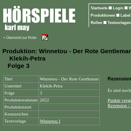
Startseite
Login
W
Produktionen
Labe
Rollen
Textvorlage
< Übersicht zur Rolle
Produktion: Winnetou - Der Rote Gentlema
Klekih-Petra
Folge 3
Rezension
Titel
Winnetou - Der Rote Gentleman
Untertitel
Klekih-Petra
Es sind noc
Folge
3
Produktionsdatum
2022
Punkte verg
Rezension /
Produktionsort
Kennzeichen
Textvorlage
Winnetou I