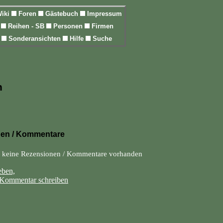
iki
Foren
Gästebuch
Impressum
l
Reihen - SB
Personen
Firmen
n
Sonderansichten
Hilfe
Suche
n
en / Kommentare
h keine Rezensionen / Kommentare vorhanden
eben,
 Kommentar schreiben