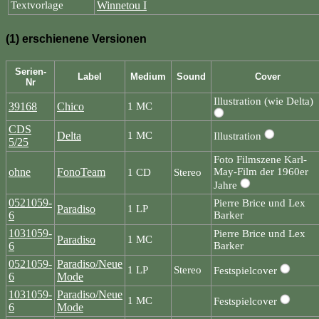
Textvorlage
Winnetou I
(1) erschienene Versionen
Serien-
Label
Medium
Sound
Cover
Nr
Illustration (wie Delta)
39168
Chico
1 MC
CDS
Delta
1 MC
Illustration
5/25
Foto Filmszene Karl-
ohne
FonoTeam
May-Film der 1960er
1 CD
Stereo
Jahre
0521059-
Pierre Brice und Lex
Paradiso
1 LP
6
Barker
1031059-
Pierre Brice und Lex
Paradiso
1 MC
6
Barker
0521059-
Paradiso/Neue
1 LP
Stereo
Festspielcover
6
Mode
1031059-
Paradiso/Neue
1 MC
Festspielcover
6
Mode