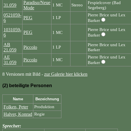
Paradiso/Neue
Fespielcover (Bad
31.059
1 MC
Stereo
Mode
Segeberg)
0521059-
Pierre Brice und Lex
PEG
1 LP
6
Barker
1031059-
Pierre Brice und Lex
PEG
1 MC
6
Barker
AB
Pierre Brice und Lex
Piccolo
1 LP
21.059
Barker
AE
Pierre Brice und Lex
Piccolo
1 MC
31.059
Barker
8 Versionen mit Bild -
zur Galerie hier klicken
(2) beteiligte Personen
Name
Bezeichnung
Folken, Peter
Produktion
Halver, Konrad
Regie
Sprecher: