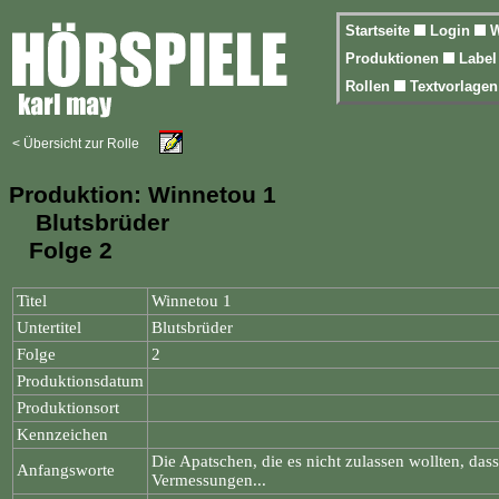
Startseite
Login
W
Produktionen
Labe
Rollen
Textvorlage
< Übersicht zur Rolle
Produktion: Winnetou 1
Blutsbrüder
Folge 2
Titel
Winnetou 1
Untertitel
Blutsbrüder
Folge
2
Produktionsdatum
Produktionsort
Kennzeichen
Die Apatschen, die es nicht zulassen wollten, da
Anfangsworte
Vermessungen...