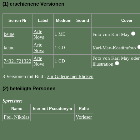
(1) erschienene Versionen
Serien-Nr
Label
Medium
Sound
Cover
Arte
keine
1 MC
Foto von Karl May
Nova
Arte
keine
1 CD
Karl-May-Kostümfoto
Nova
Arte
Foto von Karl May oder
74321721322
1 CD
Nova
Illustration
3 Versionen mit Bild -
zur Galerie hier klicken
(2) beteiligte Personen
Sprecher:
Name
hier mit Pseudonym
Rolle
Frei, Nikolas
Vorleser