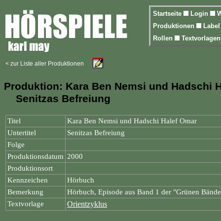
Startseite
Login
W
Produktionen
Labe
Rollen
Textvorlage
< zur Liste aller Produktionen
Produktion: Kara Ben Nemsi und Hadschi 
Senitzas Befreiung
Titel
Kara Ben Nemsi und Hadschi Halef Omar
Untertitel
Senitzas Befreiung
Folge
Produktionsdatum
2000
Produktionsort
Kennzeichen
Hörbuch
Bemerkung
Hörbuch, Episode aus Band 1 der "Grünen Bände
Textvorlage
Orientzyklus