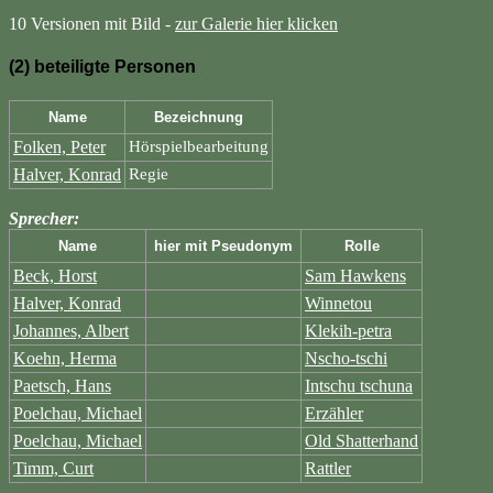
10 Versionen mit Bild -
zur Galerie hier klicken
(2) beteiligte Personen
Name
Bezeichnung
Folken, Peter
Hörspielbearbeitung
Halver, Konrad
Regie
Sprecher:
Name
hier mit Pseudonym
Rolle
Beck, Horst
Sam Hawkens
Halver, Konrad
Winnetou
Johannes, Albert
Klekih-petra
Koehn, Herma
Nscho-tschi
Paetsch, Hans
Intschu tschuna
Poelchau, Michael
Erzähler
Poelchau, Michael
Old Shatterhand
Timm, Curt
Rattler