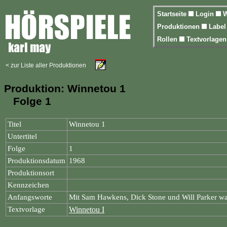
Startseite
Login
W
Produktionen
Labe
Rollen
Textvorlage
< zur Liste aller Produktionen
Produktion: Winnetou 1
Folge 1
Titel
Winnetou 1
Untertitel
Folge
1
Produktionsdatum
1968
Produktionsort
Kennzeichen
Anfangsworte
Mit Sam Hawkens, Dick Stone und Will Parker war
Textvorlage
Winnetou I