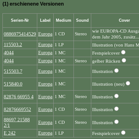
(1) erschienene Versionen
Serien-Nr
Label
Medium
Sound
Cover
wie EUROPA-CD Ausga
0886975414529
Europa
1 CD
Stereo
dem Jahr 2005, zusätz..
115503.2
Europa
1 LP
Illustration (von Hans 
4044
Europa
1 MC
Festspielcover
4044
Europa
1 MC
Stereo
gelber Rücken
515503.7
Europa
1 MC
Illustration
515840.0
Europa
1 MC
Illustration (neu)
82876 66955 4
Europa
1 MC
Stereo
Illustration
82876669552
Europa
1 CD
Stereo
Illustration
88697 21588
Europa
1 CD
Stereo
Illustration
2/1
E 242
Europa
1 LP
Festspielcover