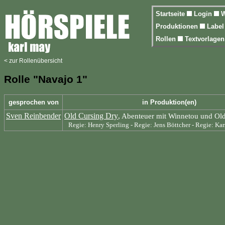
Startseite
Login
W
Produktionen
Labe
Rollen
Textvorlage
< zur Rollenübersicht
Rolle "Navajo 1"
gesprochen von
in Produktion(en)
Sven Reinbender
Old Cursing Dry
, Abenteuer mit Winnetou und Ol
Regie: Henry Sperling - Regie: Jens Böttcher - Regie: K