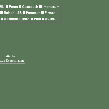
iki
Foren
Gästebuch
Impressum
l
Reihen - SB
Personen
Firmen
n
Sonderansichten
Hilfe
Suche
d Shatterhand
arsten Deutschmann