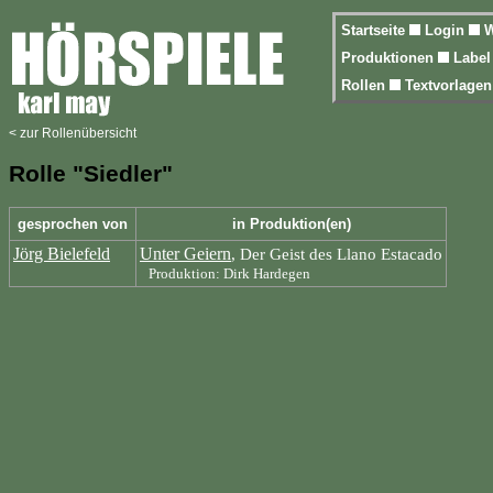
Startseite
Login
W
Produktionen
Labe
Rollen
Textvorlage
< zur Rollenübersicht
Rolle "Siedler"
gesprochen von
in Produktion(en)
Jörg Bielefeld
Unter Geiern
, Der Geist des Llano Estacado
Produktion: Dirk Hardegen