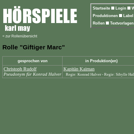
Startseite
Login
W
Produktionen
Labe
Rollen
Textvorlage
< zur Rollenübersicht
Rolle "Giftiger Marc"
gesprochen von
in Produktion(en)
Christoph Rudolf
Kapitän Kaiman
Pseudonym für Konrad Halver
Regie: Konrad Halver - Regie: Sibylle Ha