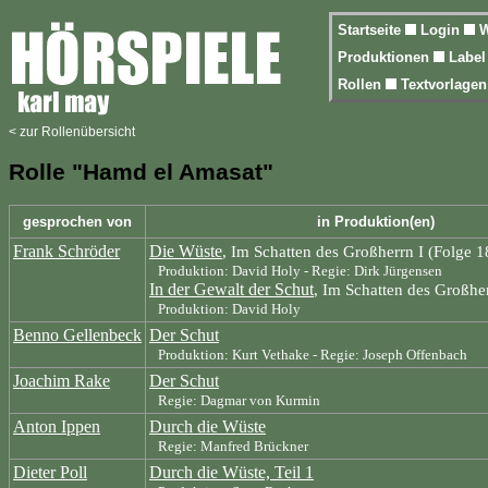
Startseite
Login
W
Produktionen
Labe
Rollen
Textvorlage
< zur Rollenübersicht
Rolle "Hamd el Amasat"
gesprochen von
in Produktion(en)
Frank Schröder
Die Wüste
, Im Schatten des Großherrn I (Folge 1
Produktion: David Holy - Regie: Dirk Jürgensen
In der Gewalt der Schut
, Im Schatten des Großhe
Produktion: David Holy
Benno Gellenbeck
Der Schut
Produktion: Kurt Vethake - Regie: Joseph Offenbach
Joachim Rake
Der Schut
Regie: Dagmar von Kurmin
Anton Ippen
Durch die Wüste
Regie: Manfred Brückner
Dieter Poll
Durch die Wüste, Teil 1