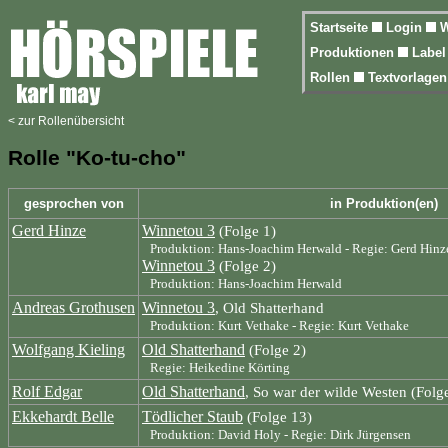
Startseite
Login
W
Produktionen
Labe
Rollen
Textvorlage
< zur Rollenübersicht
Rolle "Ko-tu-cho"
gesprochen von
in Produktion(en)
Gerd Hinze
Winnetou 3
(Folge 1)
Produktion: Hans-Joachim Herwald - Regie: Gerd Hinz
Winnetou 3
(Folge 2)
Produktion: Hans-Joachim Herwald
Andreas Grothusen
Winnetou 3
, Old Shatterhand
Produktion: Kurt Vethake - Regie: Kurt Vethake
Wolfgang Kieling
Old Shatterhand
(Folge 2)
Regie: Heikedine Körting
Rolf Edgar
Old Shatterhand
, So war der wilde Westen (Folg
Ekkehardt Belle
Tödlicher Staub
(Folge 13)
Produktion: David Holy - Regie: Dirk Jürgensen