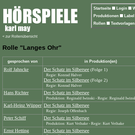
Startseite
Login
W
Produktionen
Labe
Rollen
Textvorlage
< zur Rollenübersicht
Rolle "Langes Ohr"
gesprochen von
in Produktion(en)
Rolf Jahncke
Der Schatz im Silbersee
(Folge 1)
Regie: Konrad Halver
Der Schatz im Silbersee
(Folge 2)
Regie: Konrad Halver
Hans Richter
Der Schatz im Silbersee
Produktion: Reginald Iwinski - Regie: Reginald Iwins
Karl-Heinz Wüpper
Der Schatz im Silbersee
Regie: Joseph Offenbach
Peter Schiff
Der Schatz im Silbersee
Produktion: Kurt Vethake - Regie: Kurt Vethake
Ernst Hetting
Der Schatz im Silbersee