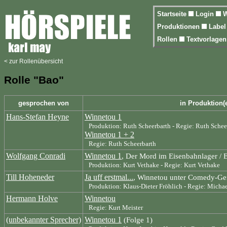
Startseite
Login
W
Produktionen
Labe
Rollen
Textvorlage
< zur Rollenübersicht
Rolle "Bao"
gesprochen von
in Produktion(
Hans-Stefan Heyne
Winnetou 1
Produktion: Ruth Scheerbarth - Regie: Ruth Schee
Winnetou 1 + 2
Regie: Ruth Scheerbarth
Wolfgang Conradi
Winnetou 1
, Der Mord im Eisenbahnlager /
Produktion: Kurt Vethake - Regie: Kurt Vethake
Till Hoheneder
Ja uff erstmal...
, Winnetou unter Comedy-Ge
Produktion: Klaus-Dieter Fröhlich - Regie: Micha
Hermann Holve
Winnetou
Regie: Kurt Meister
(unbekannter Sprecher)
Winnetou 1
(Folge 1)