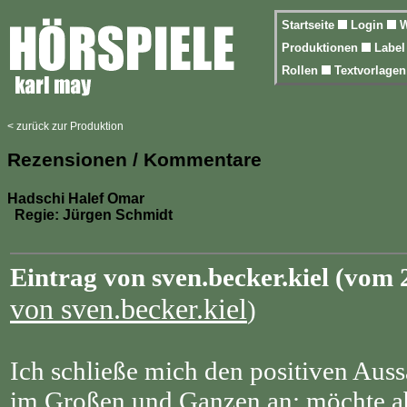
Startseite
Login
W
Produktionen
Labe
Rollen
Textvorlage
< zurück zur Produktion
Rezensionen / Kommentare
Hadschi Halef Omar
Regie: Jürgen Schmidt
Eintrag von sven.becker.kiel (vom 
von sven.becker.kiel
)
Ich schließe mich den positiven Au
im Großen und Ganzen an; möchte ab