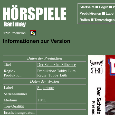
Startseite
Login
W
Produktionen
Labe
Rollen
Textvorlage
< zur Produktion
Informationen zur Version
Daten der Produktion
Titel
Der Schatz im Silbersee
Regie /
Produktion: Tobby Lüth
Produktion
Regie: Tobby Lüth
Daten der Version
Label
Supertone
Seriennummer
Medium
1 MC
Ton-Qualität
Erscheinungsdatum