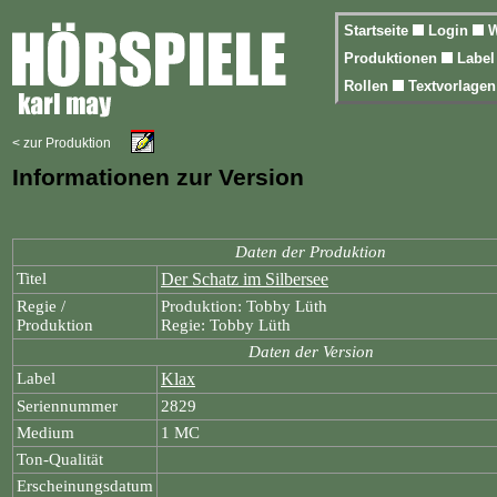
Startseite
Login
W
Produktionen
Labe
Rollen
Textvorlage
< zur Produktion
Informationen zur Version
Daten der Produktion
Titel
Der Schatz im Silbersee
Regie /
Produktion: Tobby Lüth
Produktion
Regie: Tobby Lüth
Daten der Version
Label
Klax
Seriennummer
2829
Medium
1 MC
Ton-Qualität
Erscheinungsdatum