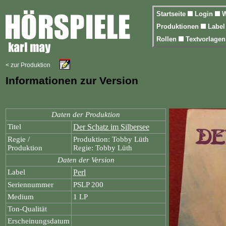
Startseite
Login
W
Produktionen
Labe
Rollen
Textvorlage
< zur Produktion
Informationen zur Version
Daten der Produktion
Titel
Der Schatz im Silbersee
Regie /
Produktion: Tobby Lüth
Produktion
Regie: Tobby Lüth
Daten der Version
Label
Perl
Seriennummer
PSLP 200
Medium
1 LP
Ton-Qualität
Erscheinungsdatum