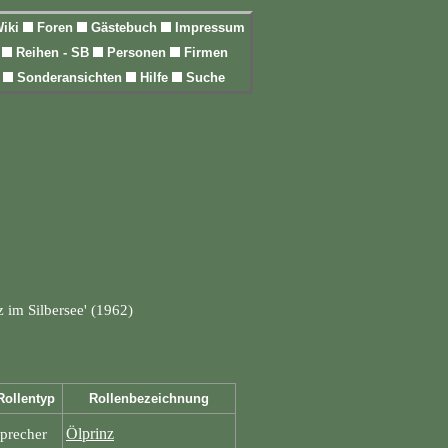
iki
Foren
Gästebuch
Impressum
l
Reihen - SB
Personen
Firmen
n
Sonderansichten
Hilfe
Suche
 im Silbersee' (1962)
Rollentyp
Rollenbezeichnung
Ölprinz
precher