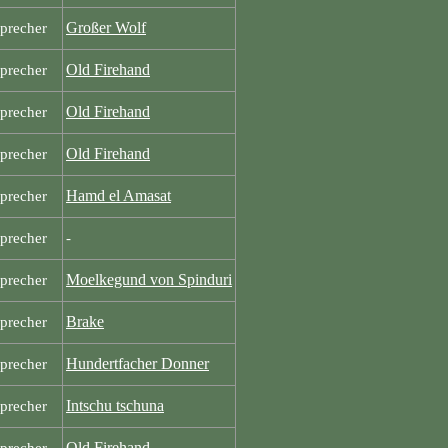
Großer Wolf
precher
Old Firehand
precher
Old Firehand
precher
Old Firehand
precher
Hamd el Amasat
precher
precher
-
Moelkegund von Spinduri
precher
Brake
precher
Hundertfacher Donner
precher
Intschu tschuna
precher
Old Firehand
precher