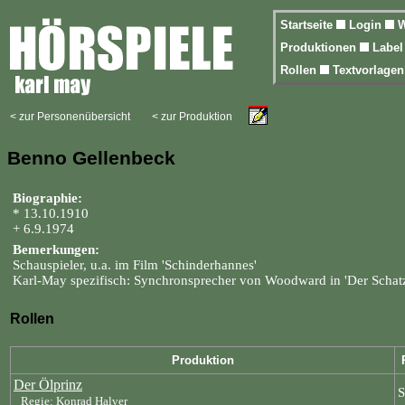
Startseite
Login
W
Produktionen
Labe
Rollen
Textvorlage
< zur Personenübersicht
< zur Produktion
Benno Gellenbeck
Biographie:
* 13.10.1910
+ 6.9.1974
Bemerkungen:
Schauspieler, u.a. im Film 'Schinderhannes'
Karl-May spezifisch: Synchronsprecher von Woodward in 'Der Schatz
Rollen
Produktion
Der Ölprinz
S
Regie: Konrad Halver