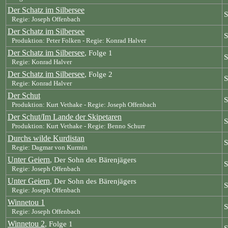
Der Schatz im Silbersee
S
Regie: Joseph Offenbach
Der Schatz im Silbersee
S
Produktion: Peter Folken - Regie: Konrad Halver
Der Schatz im Silbersee
, Folge 1
S
Regie: Konrad Halver
Der Schatz im Silbersee
, Folge 2
S
Regie: Konrad Halver
Der Schut
S
Produktion: Kurt Vethake - Regie: Joseph Offenbach
Der Schut/Im Lande der Skipetaren
S
Produktion: Kurt Vethake - Regie: Benno Schurr
Durchs wilde Kurdistan
S
Regie: Dagmar von Kurmin
Unter Geiern
, Der Sohn des Bärenjägers
S
Regie: Joseph Offenbach
Unter Geiern
, Der Sohn des Bärenjägers
S
Regie: Joseph Offenbach
Winnetou 1
S
Regie: Joseph Offenbach
Winnetou 2
, Folge 1
S