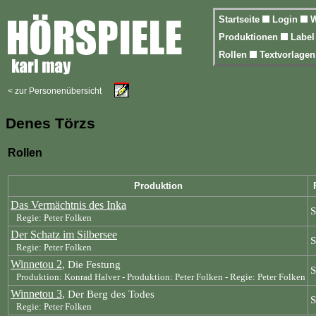
Startseite
Login
W
Produktionen
Labe
Rollen
Textvorlage
< zur Personenübersicht
Denes Törzs
Rollen
Produktion
Das Vermächtnis des Inka
S
Regie: Peter Folken
Der Schatz im Silbersee
S
Regie: Peter Folken
Winnetou 2
, Die Festung
S
Produktion: Konrad Halver - Produktion: Peter Folken - Regie: Peter Folken
Winnetou 3
, Der Berg des Todes
S
Regie: Peter Folken