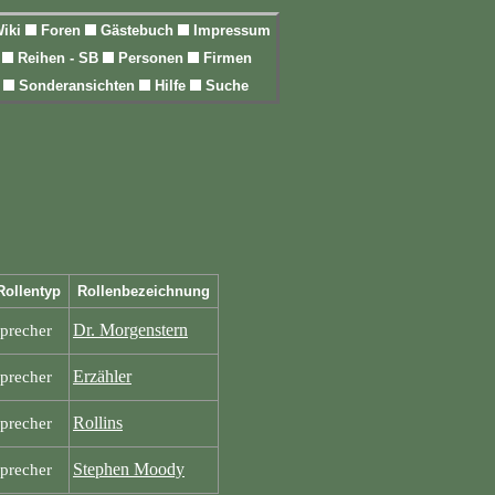
iki
Foren
Gästebuch
Impressum
l
Reihen - SB
Personen
Firmen
n
Sonderansichten
Hilfe
Suche
Rollentyp
Rollenbezeichnung
Dr. Morgenstern
precher
Erzähler
precher
Rollins
precher
Stephen Moody
precher