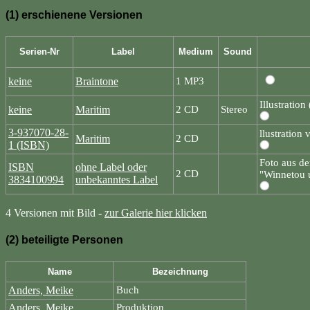
(1) erschienene Versionen
Serien-Nr
Label
Medium
Sound
keine
Braintone
1 MP3
Illustration
keine
Maritim
2 CD
Stereo
3-937070-28-
llustratio
Maritim
2 CD
1 (ISBN)
Foto aus d
ISBN
ohne Label oder
2 CD
"Winnetou u
3834100994
unbekanntes Label
4 Versionen mit Bild -
zur Galerie hier klicken
(2) beteiligte Personen
Name
Bezeichnung
Anders, Meike
Buch
Anders, Meike
Produktion