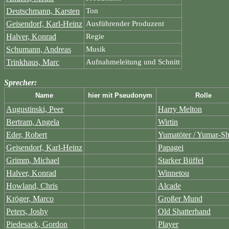
Deutschmann, Karsten
Ton
Geisendorf, Karl-Heinz
Ausführender Produzent
Halver, Konrad
Regie
Schumann, Andreas
Musik
Trinkhaus, Marc
Aufnahmeleitung und Schnitt
Sprecher:
Name
hier mit Pseudonym
Rolle
Augustinski, Peer
Harry Melton
Bertram, Angela
Wirtin
Eder, Robert
Yumatöter / Yumar-Sh
Geisendorf, Karl-Heinz
Papagei
Grimm, Michael
Starker Büffel
Halver, Konrad
Winnetou
Howland, Chris
Alcade
Kröger, Marco
Großer Mund
Peters, Joshy
Old Shatterhand
Piedesack, Gordon
Player