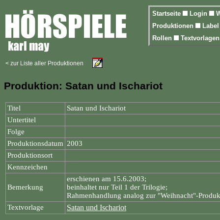
Startseite
Login
W
Produktionen
Labe
Rollen
Textvorlage
< zur Liste aller Produktionen
Produktion: Satan und Ischariot
Titel
Satan und Ischariot
Untertitel
Folge
Produktionsdatum
2003
Produktionsort
Kennzeichen
erschienen am 15.6.2003;
Bemerkung
beinhaltet nur Teil 1 der Trilogie;
Rahmenhandlung analog zur "Weihnacht"-Produk
Textvorlage
Satan und Ischariot