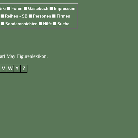
iki
Foren
Gästebuch
Impressum
l
Reihen - SB
Personen
Firmen
n
Sonderansichten
Hilfe
Suche
Karl-May-Figurenlexikon.
V
W
Y
Z