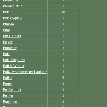
Pferdedieb 1
1
Pferdedieb 2
1
Pida
18
Pidas Squaw
1
Pimosa
1
Pirat
1
Pitt Holbers
7
Player
1
Plummer
1
Pole
1
Pole Zbigniew
1
Polish Worker
1
Polizeiwachtmeister Laukner
1
Poller
6
Porter
1
Postbeamter
1
Posten
1
Prayer-man
1