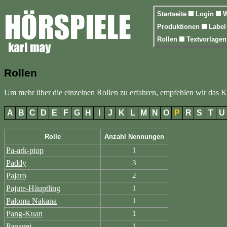
Startseite
Login
W
Produktionen
Labe
Rollen
Textvorlage
Rollen
Um mehr über die einzelnen Rollen zu erfahren, empfehlen wir das 
A
B
C
D
E
F
G
H
I
J
K
L
M
N
O
P
R
S
T
U
Rolle
Anzahl Nennungen
Pa-ark-piop
1
Paddy
3
Pajaro
2
Pajute-Häuptling
1
Paloma Nakana
1
Pang-Kuan
1
Papagei
1