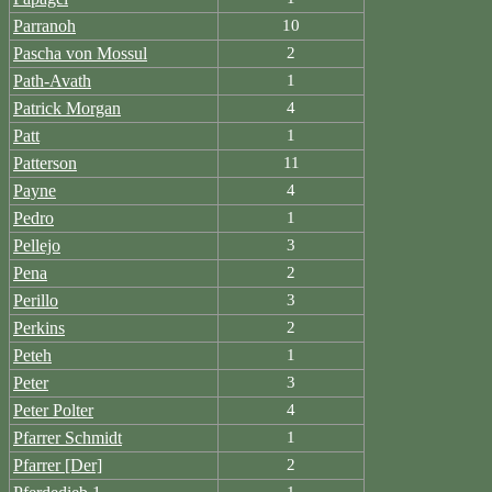
Parranoh
10
Pascha von Mossul
2
Path-Avath
1
Patrick Morgan
4
Patt
1
Patterson
11
Payne
4
Pedro
1
Pellejo
3
Pena
2
Perillo
3
Perkins
2
Peteh
1
Peter
3
Peter Polter
4
Pfarrer Schmidt
1
Pfarrer [Der]
2