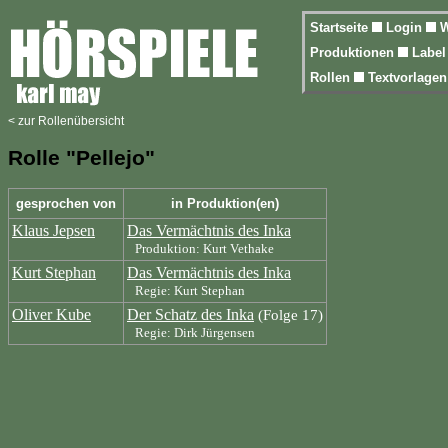
Startseite
Login
W
Produktionen
Labe
Rollen
Textvorlage
< zur Rollenübersicht
Rolle "Pellejo"
gesprochen von
in Produktion(en)
Klaus Jepsen
Das Vermächtnis des Inka
Produktion: Kurt Vethake
Kurt Stephan
Das Vermächtnis des Inka
Regie: Kurt Stephan
Oliver Kube
Der Schatz des Inka
(Folge 17)
Regie: Dirk Jürgensen