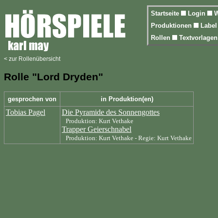
Startseite
Login
W
Produktionen
Labe
Rollen
Textvorlage
< zur Rollenübersicht
Rolle "Lord Dryden"
gesprochen von
in Produktion(en)
Tobias Pagel
Die Pyramide des Sonnengottes
Produktion: Kurt Vethake
Trapper Geierschnabel
Produktion: Kurt Vethake - Regie: Kurt Vethake