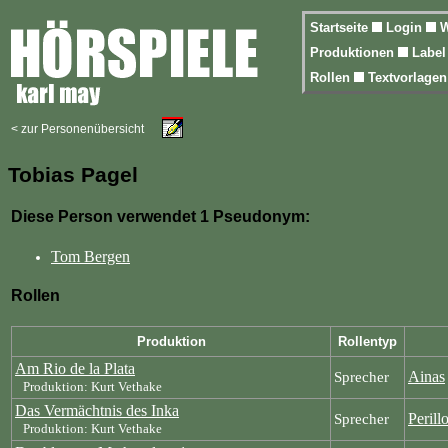
Startseite
Login
W
Produktionen
Labe
Rollen
Textvorlage
< zur Personenübersicht
Tobias Pagel
Diese Person verwendet 1 Pseudonym:
Tom Bergen
Rollen
Produktion
Rollentyp
Am Rio de la Plata
Ainas
Sprecher
Produktion: Kurt Vethake
Das Vermächtnis des Inka
Perill
Sprecher
Produktion: Kurt Vethake