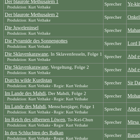
Der blaurote Methusalem 1
Ye-kin
Sprecher
Produktion: Kurt Vethake
Der blaurote Methusalem 2
Onkel
Sprecher
Produktion: Kurt Vethake
Die Juweleninsel
Mahar
Sprecher
Produktion: Kurt Vethake
Die Pyramide des Sonnengottes
Lord 
Sprecher
Produktion: Kurt Vethake
Die Sklavenkarawane
, In Sklavenfesseln, Folge 1
Abd e
Sprecher
Produktion: Kurt Vethake
Die Sklavenkarawane
, Vergeltung, Folge 2
Abd e
Sprecher
Produktion: Kurt Vethake
Durchs wilde Kurdistan
Sir D
Sprecher
Produktion: Kurt Vethake - Regie: Kurt Vethake
Im Lande des Mahdi
, Der Mahdi, Folge 2
Moham
Sprecher
Produktion: Kurt Vethake - Regie: Kurt Vethake
Im Lande des Mahdi
, Menschenjäger, Folge 1
Abd e
Sprecher
Produktion: Kurt Vethake - Regie: Kurt Vethake
Im Reich des silbernen Löwen
, To-Kei-Chun
Mirsa
Sprecher
Produktion: Kurt Vethake - Regie: Kurt Vethake
In den Schluchten des Balkan
Barud
Sprecher
Produktion: Kurt Vethake - Regie: Kurt Vethake