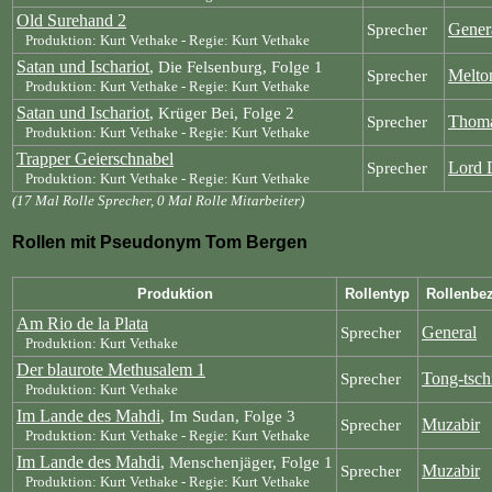
Old Surehand 2
Gener
Sprecher
Produktion: Kurt Vethake - Regie: Kurt Vethake
Satan und Ischariot
, Die Felsenburg, Folge 1
Melto
Sprecher
Produktion: Kurt Vethake - Regie: Kurt Vethake
Satan und Ischariot
, Krüger Bei, Folge 2
Thoma
Sprecher
Produktion: Kurt Vethake - Regie: Kurt Vethake
Trapper Geierschnabel
Lord 
Sprecher
Produktion: Kurt Vethake - Regie: Kurt Vethake
(17 Mal Rolle Sprecher, 0 Mal Rolle Mitarbeiter)
Rollen mit Pseudonym Tom Bergen
Produktion
Rollentyp
Rollenbe
Am Rio de la Plata
General
Sprecher
Produktion: Kurt Vethake
Der blaurote Methusalem 1
Tong-tsch
Sprecher
Produktion: Kurt Vethake
Im Lande des Mahdi
, Im Sudan, Folge 3
Muzabir
Sprecher
Produktion: Kurt Vethake - Regie: Kurt Vethake
Im Lande des Mahdi
, Menschenjäger, Folge 1
Muzabir
Sprecher
Produktion: Kurt Vethake - Regie: Kurt Vethake