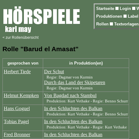
Startseite
Login
W
Produktionen
Labe
Rollen
Textvorlage
< zur Rollenübersicht
Rolle "Barud el Amasat"
gesprochen von
in Produktion(en)
Herbert Tiede
Der Schut
Regie: Dagmar von Kurmin
Durch das Land der Skipetaren
Regie: Dagmar von Kurmin
Helmut Kempken
Von Bagdad nach Stambul
Produktion: Kurt Vethake - Regie: Benno Schurr
Hans Goguel
In den Schluchten des Balkan
Produktion: Kurt Vethake - Regie: Benno Schurr
Tobias Pagel
In den Schluchten des Balkan
Produktion: Kurt Vethake - Regie: Kurt Vethake
Fred Bronner
In den Schluchten des Balkan