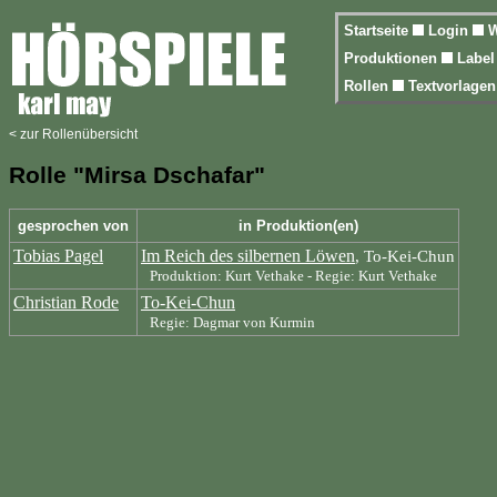
Startseite
Login
W
Produktionen
Labe
Rollen
Textvorlage
< zur Rollenübersicht
Rolle "Mirsa Dschafar"
gesprochen von
in Produktion(en)
Tobias Pagel
Im Reich des silbernen Löwen
, To-Kei-Chun
Produktion: Kurt Vethake - Regie: Kurt Vethake
Christian Rode
To-Kei-Chun
Regie: Dagmar von Kurmin