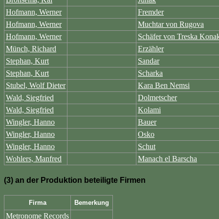
Hofmann, Werner
Fremder
Hofmann, Werner
Muchtar von Rugova
Hofmann, Werner
Schäfer von Treska Kona
Münch, Richard
Erzähler
Stephan, Kurt
Sandar
Stephan, Kurt
Scharka
Stubel, Wolf Dieter
Kara Ben Nemsi
Wald, Siegfried
Dolmetscher
Wald, Siegfried
Kolami
Wingler, Hanno
Bauer
Wingler, Hanno
Osko
Wingler, Hanno
Schut
Wohlers, Manfred
Manach el Barscha
(3) an der Produktion beteiligte Firmen
Firma
Bemerkung
Metronome Records