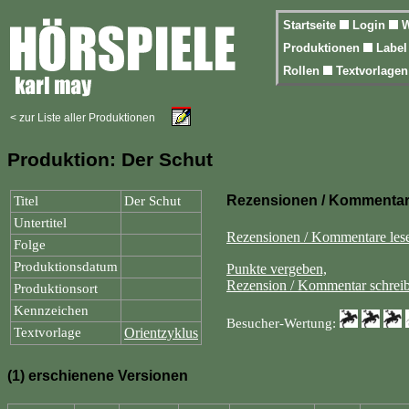
Startseite
Login
W
Produktionen
Labe
Rollen
Textvorlage
< zur Liste aller Produktionen
Produktion: Der Schut
Rezensionen / Kommenta
Titel
Der Schut
Untertitel
Rezensionen / Kommentare les
Folge
Produktionsdatum
Punkte vergeben,
Rezension / Kommentar schreib
Produktionsort
Kennzeichen
Besucher-Wertung:
Textvorlage
Orientzyklus
(1) erschienene Versionen