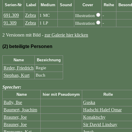
Serien-Nr
Label
Medium
Sound
Cover
Reihe
Besond
691.309
Zebra
1 MC
-
Illustration
91.309
Zebra
1 LP
-
Illustration
2 Versionen mit Bild -
zur Galerie hier klicken
(2) beteiligte Personen
Name
Bezeichnung
Reder, Friedrich
Regie
Stephan, Kurt
Buch
Sprecher:
Name
hier mit Pseudonym
Rolle
Bally, Ilse
Guska
Baumert, Joachim
Hadschi Halef Omar
Brauner, Joe
Konaktschy
Brauner, Joe
Sir David Lindsay
Bronsema, Kai
Junak